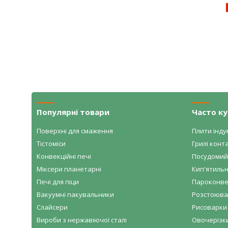
Популярні товари
Часто к
Поверхні для смаження
Плити індук
Тістоміси
Грилі конта
Конвекційні печі
Посудомий
Міксери планетарні
Кип'ятильн
Печі для піци
Пароконве
Вакуумні пакувальники
Розстоювал
Слайсери
Рисоварки 
Вироби з нержавіючої сталі
Овочерізк