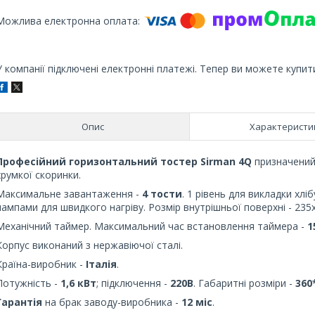
У компанії підключені електронні платежі. Тепер ви можете купит
Опис
Характеристи
Професійний горизонтальний тостер Sirman 4Q
призначений
хрумкої скоринки.
Максимальне завантаження -
4 тости
. 1 рівень для викладки хлі
лампами для швидкого нагріву. Розмір внутрішньої поверхні - 235
Механічний таймер. Максимальний час встановлення таймера -
1
Корпус виконаний з нержавіючої сталі.
Країна-виробник -
Італія
.
Потужність -
1,6 кВт
; підключення -
220В
. Габаритні розміри -
360
Гарантія
на брак заводу-виробника -
12 міс
.