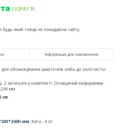
и будь-який товар не покидаючи сайту.
ки
Інформація для замовлення
 для обсмажування шматочків хліба до золотистої
бу, 2 затискачі у комплекті. Оснащений кварцевими
х240 мм.
5 хв
.
*265*240h мм
. Вага - 6 кг.