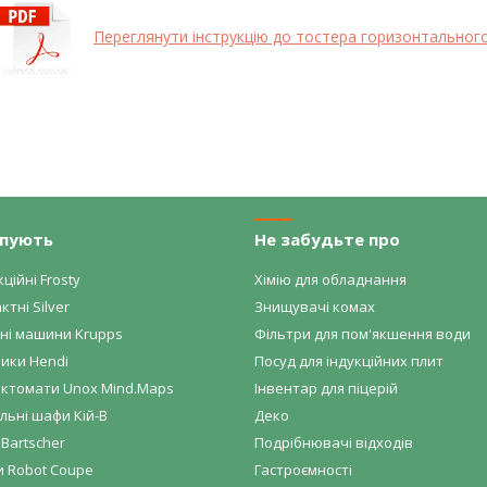
Переглянути інструкцію до тостера горизонтальног
упують
Не забудьте про
ційні Frosty
Хімію для обладнання
ктні Silver
Знищувачі комах
ні машини Krupps
Фільтри для пом'якшення води
ики Hendi
Посуд для індукційних плит
ктомати Unox Mind.Maps
Інвентар для піцерій
ьні шафи Кій-В
Деко
Bartscher
Подрібнювачі відходів
и Robot Coupe
Гастроємності