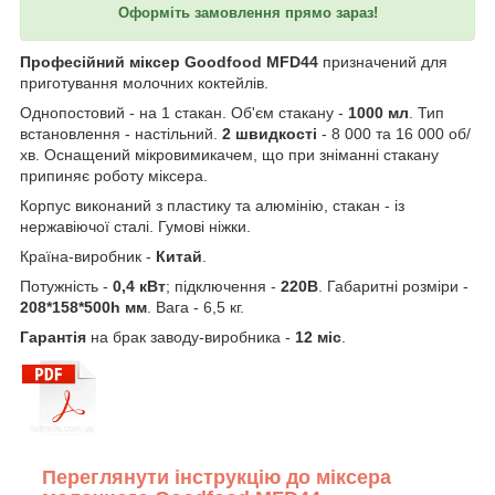
Оформіть замовлення прямо зараз!
Професійний міксер
Goodfood MFD44
призначений для
приготування молочних коктейлів.
Однопостовий - на 1 стакан. Об'єм стакану -
1000 мл
. Тип
встановлення - настільний.
2 швидкості
- 8 000 та 16 000 об/
хв. Оснащений мікровимикачем, що при зніманні стакану
припиняє роботу міксера.
Корпус виконаний з пластику та алюмінію, стакан - із
нержавіючої сталі. Гумові ніжки.
Країна-виробник -
Китай
.
Потужність -
0,4 кВт
; підключення -
220В
. Габаритні розміри -
208*158*500h мм
. Вага - 6,5 кг.
Гарантія
на брак заводу-виробника -
12 міс
.
Переглянути інструкцію до міксера