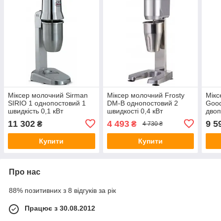
Міксер молочний Sirman
Міксер молочний Frosty
Мікс
SIRIO 1 однопостовий 1
DM-B однопостовий 2
Goo
швидкість 0,1 кВт
швидкості 0,4 кВт
двоп
0,4 
11 302
4 493
9 5
₴
₴
4 730 ₴
Купити
Купити
Про нас
88% позитивних з 8 відгуків за рік
Працює з 30.08.2012