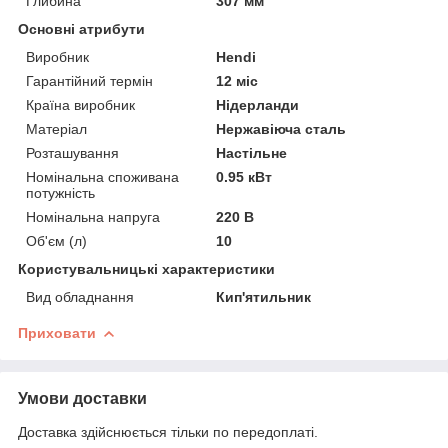
Глибина
307 мм
Основні атрибути
Виробник
Hendi
Гарантійний термін
12 міс
Країна виробник
Нідерланди
Матеріал
Нержавіюча сталь
Розташування
Настільне
Номінальна споживана
0.95 кВт
потужність
Номінальна напруга
220 В
Об'єм (л)
10
Користувальницькі характеристики
Вид обладнання
Кип'ятильник
Приховати
Умови доставки
Доставка здійснюється тільки по передоплаті.