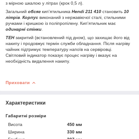
з мірною шкалою у літрах (крок 0,5 л).
Загальний
обсяг
кип'ятильника
Hendi 211 410
становить
10
літрів
.
Корпус
виконаний з нержавіючої сталі, стильними
ручками і кришкою із поліпропілену. Кип'ятильник має
одинарні стінки
.
ТЕН
закритий (встановлений під дном), що захищає його від
накипу і продовжує термін служби обладнання. Після нагріву
чайник підтримує температуру напоїв на сервіровці.
Світловий індикатор показує процес нагріву і вказує на
необхідність видалення накипу.
Приховати
Характеристики
Габаритні розміри
Висота
450 мм
Ширина
330 мм