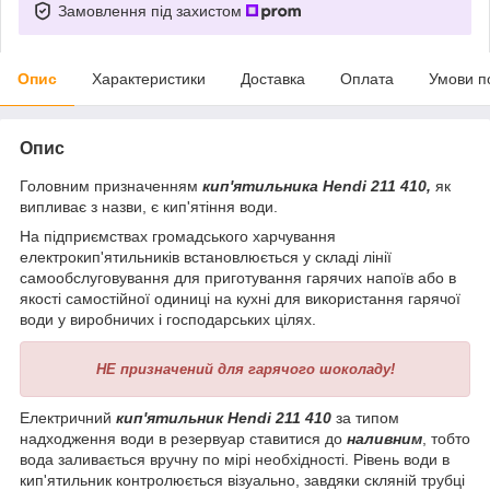
Замовлення під захистом
Опис
Характеристики
Доставка
Оплата
Умови п
Опис
Головним призначенням
кип'ятильника Hendi 211 410,
як
випливає з назви, є кип'ятіння води.
На підприємствах громадського харчування
електрокип'ятильників встановлюється у складі лінії
самообслуговування для приготування гарячих напоїв або в
якості самостійної одиниці на кухні для використання гарячої
води у виробничих і господарських цілях.
НЕ призначений для гарячого шоколаду!
Електричний
кип'ятильник Hendi 211 410
за типом
надходження води в резервуар ставитися до
наливним
, тобто
вода заливається вручну по мірі необхідності. Рівень води в
кип'ятильник контролюється візуально, завдяки скляній трубці