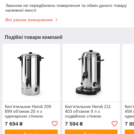
Законом не передбачено повернення та обмін даного товару
належної якості
Всі умови повернення
Подібні товари компанії
Кип'ятильник Hendi 209
Кип'ятильник Hendi 211
Кип'
899 об'ємом 20 л з
403 об'ємом 9 л з
458 
одинарною стінкою
подвійною стінкою
один
7 694
7 594
7 8
₴
₴