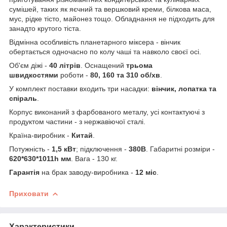
сумішей, таких як яєчний та вершковий креми, білкова маса,
мус, рідке тісто, майонез тощо. Обладнання не підходить для
занадто крутого тіста.
Відмінна особливість планетарного міксера - вінчик
обертається одночасно по колу чаші та навколо своєї осі.
Об'єм діжі -
40 літрів
. Оснащений
трьома
швидкостями
роботи -
80, 160 та 310 об/хв
.
У комплект поставки входить три насадки:
вінчик, лопатка та
спіраль
.
Корпус виконаний з фарбованого металу, усі контактуючі з
продуктом частини - з нержавіючої сталі.
Країна-виробник -
Китай
.
Потужність -
1,5 кВт
; підключення -
380В
. Габаритні розміри -
620*630*1011h мм
. Вага - 130 кг.
Гарантія
на брак заводу-виробника -
12 міс
.
Приховати
Характеристики