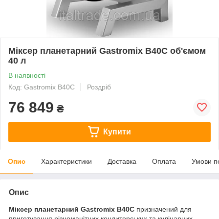
Міксер планетарний Gastromix B40C об'ємом
40 л
В наявності
Код: Gastromix B40C
Роздріб
76 849
₴
Купити
Опис
Характеристики
Доставка
Оплата
Умови п
Опис
Міксер планетарний Gastromix B40C
призначений для
приготування різноманітних кондитерських та кулінарних