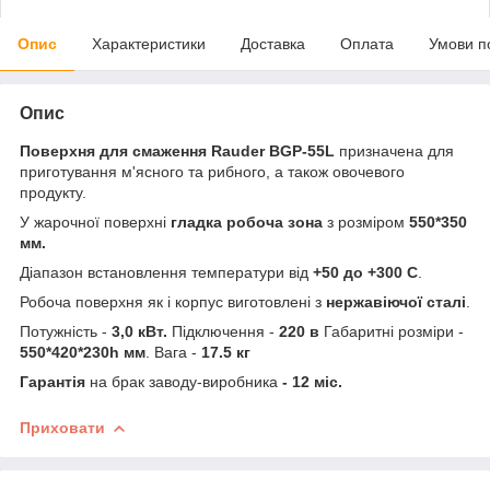
Опис
Характеристики
Доставка
Оплата
Умови п
Опис
Поверхня для смаження Rauder BGP-55L
призначена для
приготування м'ясного та рибного, а також овочевого
продукту.
У жарочної поверхні
гладка робоча зона
з розміром
550*350
мм.
Діапазон встановлення температури від
+50 до +300 С
.
Робоча поверхня як і корпус виготовлені з
нержавіючої сталі
.
Потужність -
3,0 кВт.
Підключення -
220 в
Габаритні розміри -
550*420*230h мм
. Вага -
17.5 кг
Гарантія
на брак заводу-виробника
- 12 міс.
Приховати