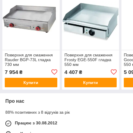
Поверхня для смаження
Поверхня для смаження
Пов
Rauder BGP-73L гладка
Frosty EGE-550F гладка
Goo
730 мм
550 мм
550
7 954
4 407
5 0
₴
₴
Купити
Купити
Про нас
88% позитивних з 8 відгуків за рік
Працює з 30.08.2012