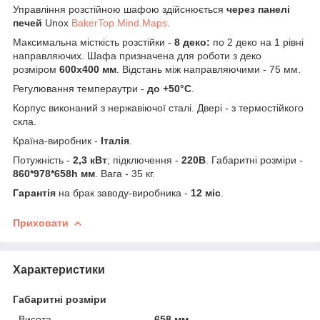
Управління розстійною шафою здійснюється
через панелі
печей
Unox
BakerTop Mind.Maps
.
Максимальна місткість розстійки -
8 деко:
по 2 деко на 1 рівні
направляючих.
Шафа призначена для роботи з деко
розміром
600х400 мм
. Відстань між направляючими - 75 мм.
Регулювання темпераутри -
до +50°C
.
Корпус виконаний з нержавіючої сталі. Двері - з термостійкого
скла.
Країна-виробник -
Італія
.
Потужність -
2,3 кВт
; підключення -
220В
. Габаритні розміри -
860*978*658h мм
. Вага - 35 кг.
Гарантія
на брак заводу-виробника -
12 міс
.
Приховати
Характеристики
Габаритні розміри
Висота
658 мм