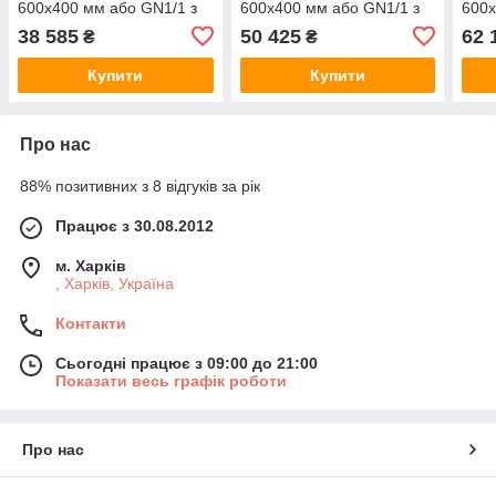
600х400 мм або GN1/1 з
600х400 мм або GN1/1 з
600х
автономним управлінням
автономним управлінням
чере
38 585
50 425
62 
₴
₴
Купити
Купити
Про нас
88% позитивних з 8 відгуків за рік
Працює з 30.08.2012
м. Харків
, Харків, Україна
Контакти
Сьогодні працює з 09:00 до 21:00
Показати весь графік роботи
Про нас