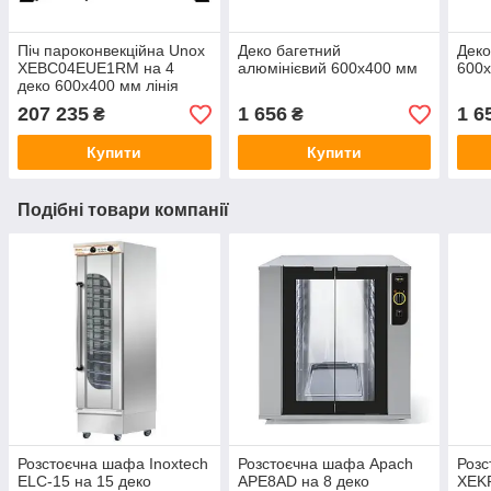
Піч пароконвекційна Unox
Деко багетний
Деко
XEBC04EUE1RM на 4
алюмінієвий 600х400 мм
600
деко 600х400 мм лінія
One
207 235
1 656
1 6
₴
₴
Купити
Купити
Подібні товари компанії
Розстоєчна шафа Inoxtech
Розстоєчна шафа Apach
Розс
ELC-15 на 15 деко
APE8AD на 8 деко
XEK