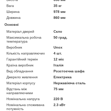
Вага
35 кг
Ширина
978 мм
Довжина
860 мм
Основні
Матеріал дверей
Скло
Максимальна робоча
50 град.
температура
Виробник
Unox
Кількість направляючих
4 шт.
Гарантійний термін
12 міс
Країна виробник
Італія
Вид обладнання
Розстоєчна шафа
Джерело живлення
Електрика
Матеріал корпусу
Нержавіюча сталь
Відстань між
75 мм
направляючими
Номінальна напруга
220 В
Номінальна споживана
2.3 кВт
потужність