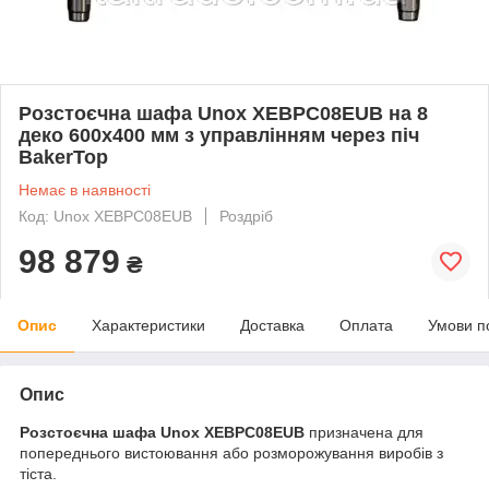
Розстоєчна шафа Unox XEBPC08EUB на 8
деко 600х400 мм з управлінням через піч
BakerTop
Немає в наявності
Код: Unox XEBPC08EUB
Роздріб
98 879
₴
Опис
Характеристики
Доставка
Оплата
Умови п
Опис
Розстоєчна шафа Unox XEBPC08EUB
призначена для
попереднього вистоювання або розморожування виробів з
тіста.