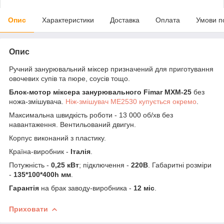
Опис
Характеристики
Доставка
Оплата
Умови п
Опис
Ручний занурювальний міксер
призначений для приготування
овочевих супів та пюре, соусів тощо.
Блок-мотор міксера занурювального
Fimar MXM-25
без
ножа-змішувача.
Ніж-змішувач ME2530 купується окремо
.
Максимальна швидкість роботи - 13 000 об/хв без
навантаження. Вентильований двигун.
Корпус виконаний з пластику.
Країна-виробник -
Італія
.
Потужність -
0,25 кВт
; підключення -
220В
. Габаритні розміри
-
135*100*400h мм
.
Гарантія
на брак заводу-виробника -
12 міс
.
Приховати