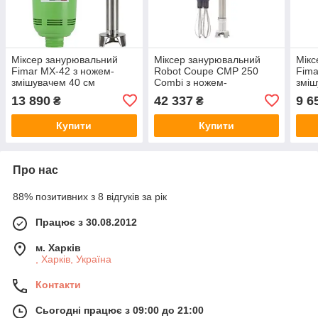
Міксер занурювальний
Міксер занурювальний
Мікс
Fimar MX-42 з ножем-
Robot Coupe CMP 250
Fima
змішувачем 40 см
Combi з ножем-
зміш
змішувачем 25 см та
13 890
42 337
9 6
₴
₴
вінчиком
Купити
Купити
Про нас
88% позитивних з 8 відгуків за рік
Працює з 30.08.2012
м. Харків
, Харків, Україна
Контакти
Сьогодні працює з 09:00 до 21:00