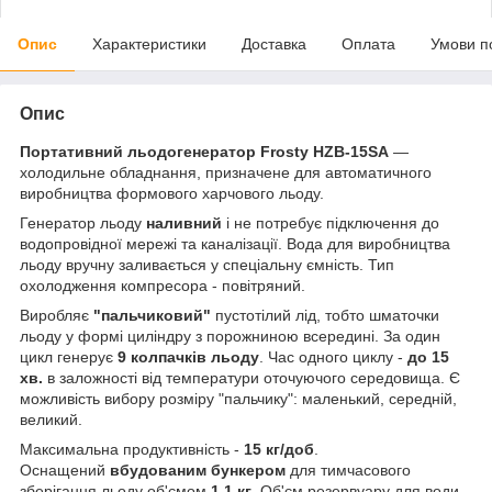
Опис
Характеристики
Доставка
Оплата
Умови п
Опис
Портативний льодогенератор Frosty HZB-15SA
—
холодильне обладнання, призначене для автоматичного
виробництва формового харчового льоду.
Генератор льоду
наливний
і не потребує підключення до
водопровідної мережі та каналізації. Вода для виробництва
льоду вручну заливається у спеціальну ємність. Тип
охолодження компресора - повітряний.
Виробляє
"пальчиковий"
пустотілий лід, тобто шматочки
льоду у формі циліндру з порожниною всередині. За один
цикл генерує
9 колпачків льоду
. Час одного циклу -
до 15
хв.
в заложності від температури оточуючого середовища. Є
можливість вибору розміру "пальчику": маленький, середній,
великий.
Максимальна продуктивність -
15 кг/доб
.
Оснащений
вбудованим бункером
для тимчасового
зберігання льоду об'ємом
1,1 кг
. Об'єм резервуару для води -