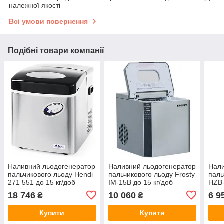
належної якості
Всі умови повернення
Подібні товари компанії
Наливний льодогенератор
Наливний льодогенератор
Нали
пальчикового льоду Hendi
пальчикового льоду Frosty
паль
271 551 до 15 кг/доб
IM-15B до 15 кг/доб
HZB-
18 746
10 060
6 9
₴
₴
Купити
Купити