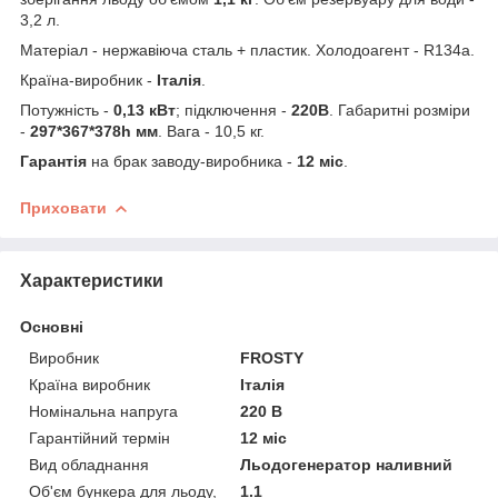
3,2 л.
Матеріал - нержавіюча сталь + пластик. Холодоагент - R134a.
Країна-виробник -
Італія
.
Потужність -
0,13 кВт
; підключення -
220В
. Габаритні розміри
-
297*367*378h мм
. Вага - 10,5 кг.
Гарантія
на брак заводу-виробника -
12 міс
.
Приховати
Характеристики
Основні
Виробник
FROSTY
Країна виробник
Італія
Номінальна напруга
220 В
Гарантійний термін
12 міс
Вид обладнання
Льодогенератор наливний
Об'єм бункера для льоду,
1.1