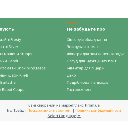
упують
Не забудьте про
ційні Frosty
Хімію для обладнання
ктні Silver
Знищувачі комах
ні машини Krupps
Фільтри для пом'якшення води
ики Hendi
Посуд для індукційних плит
ктомати Unox Mind.Maps
Інвентар для піцерій
ьні шафи Кій-В
Деко
Bartscher
Подрібнювачі відходів
и Robot Coupe
Гастроємності
Prom.ua
Сайт створений на маркетплейсі
ІталТрейд |
Поскаржитися на контент
|
Політика конфіденційності
Select Language
▼