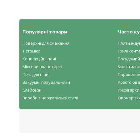
Популярні товари
Часто к
Поверхні для смаження
Плити індук
Тістоміси
Грилі конта
Конвекційні печі
Посудомий
Міксери планетарні
Кип'ятильн
Печі для піци
Пароконве
Вакуумні пакувальники
Розстоювал
Слайсери
Рисоварки 
Вироби з нержавіючої сталі
Овочерізк