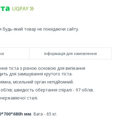
и будь-який товар не покидаючи сайту.
ки
Інформація для замовлення
ння тіста з різною основою для випікання
дить для замішування крутого тіста.
знімна, місильний орган непідйомний.
 об/хв; швидкість обертання спіралі - 97 об/хв.
 нержавіючої сталі.
0*700*680h мм
. Вага - 65 кг.