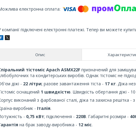
У компанії підключені електронні платежі. Тепер ви можете купит
Опис
Характеристи
Спіральний тістоміс Apach ASMX22F
призначений для замішува
хлібобулочних та кондитерських виробів. Однак тістоміс не підхо
Об'єм діжі -
22 літри
; разове завантаження тіста -
17 кг
. Діжа не
Тістоміс оснащений
1 швидкістю
. Швидкість обертання діжі - 10
Корпус виконаний з фарбованої сталі, діжа та захисна решітка - з
Країна-виробник -
Італія
.
Потужність -
0,75 кВт
; підключення -
220В
. Габаритні розміри -
40
Гарантія
на брак заводу-виробника -
12 міс
.