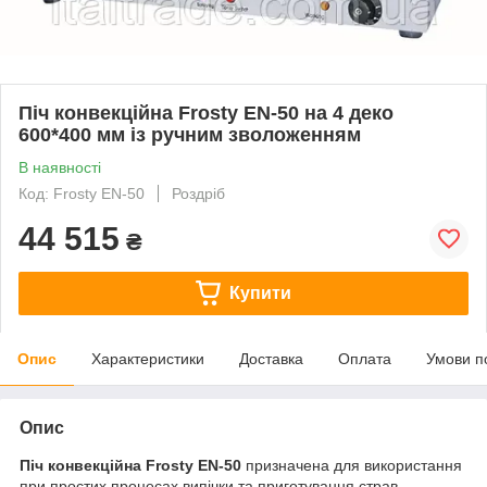
Піч конвекційна Frosty EN-50 на 4 деко
600*400 мм із ручним зволоженням
В наявності
Код: Frosty EN-50
Роздріб
44 515
₴
Купити
Опис
Характеристики
Доставка
Оплата
Умови п
Опис
Піч конвекційна Frosty EN-50
призначена для використання
при простих процесах випічки та приготування страв.