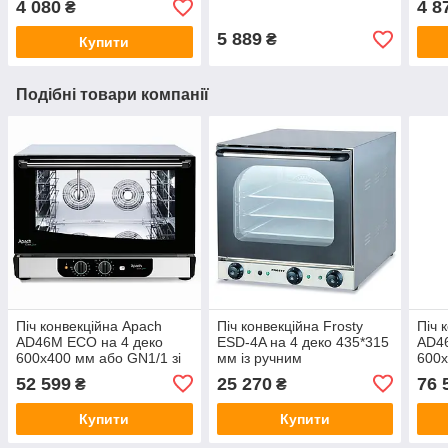
4 080
4 8
₴
5 889
₴
Купити
Подібні товари компанії
Піч конвекційна Apach
Піч конвекційна Frosty
Піч 
AD46M ECO на 4 деко
ESD-4A на 4 деко 435*315
AD46
600х400 мм або GN1/1 зі
мм із ручним
600х
зволоженням та без
зволоженням
звол
52 599
25 270
76 
₴
₴
реверсу вентиляторів
вент
Купити
Купити