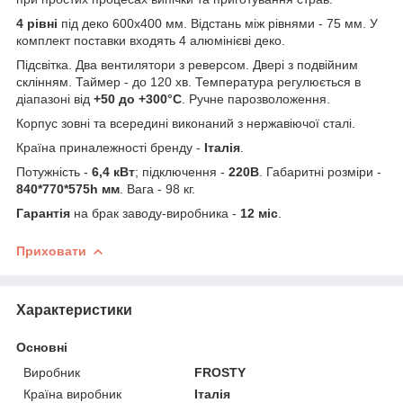
4 рівні
під деко 600х400 мм. Відстань між рівнями - 75 мм. У
комплект поставки входять 4 алюмінієві деко.
Підсвітка. Два вентилятори з реверсом. Двері з подвійним
склінням. Таймер - до 120 хв. Температура регулюється в
діапазоні від
+50 до +300°С
. Ручне парозволоження.
Корпус зовні та всередині виконаний з нержавіючої сталі.
Країна приналежності бренду -
Італія
.
Потужність -
6,4 кВт
; підключення -
220В
. Габаритні розміри -
840*770*575h мм
. Вага - 98 кг.
Гарантія
на брак заводу-виробника -
12 міс
.
Приховати
Характеристики
Основні
Виробник
FROSTY
Країна виробник
Італія