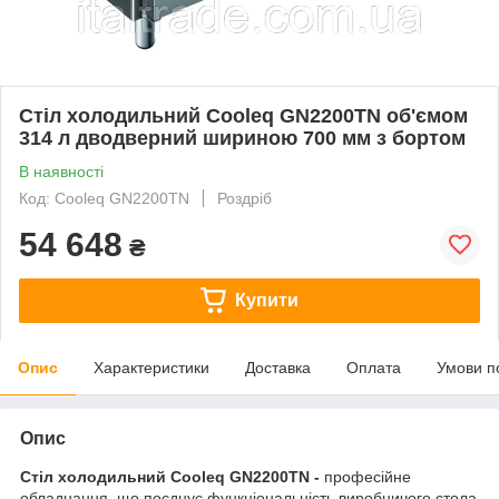
Стіл холодильний Cooleq GN2200TN об'ємом
314 л дводверний шириною 700 мм з бортом
В наявності
Код: Cooleq GN2200TN
Роздріб
54 648
₴
Купити
Опис
Характеристики
Доставка
Оплата
Умови п
Опис
Стіл холодильний Cooleq GN2200TN -
професійне
обладнання, що поєднує функціональність виробничого стола