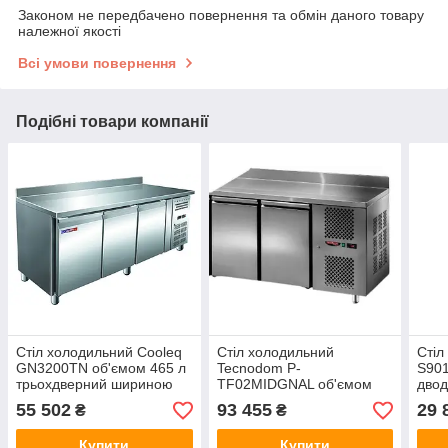
Законом не передбачено повернення та обмін даного товару
належної якості
Всі умови повернення
Подібні товари компанії
Стіл холодильний Cooleq
Стіл холодильний
Стіл
GN3200TN об'ємом 465 л
Tecnodom P-
S901
трьохдверний шириною
TF02MIDGNAL об'ємом
дво
700 мм з бортом
310 л дводверний
мм б
55 502
93 455
29 
₴
₴
шириною 700 мм із
бортом
Купити
Купити