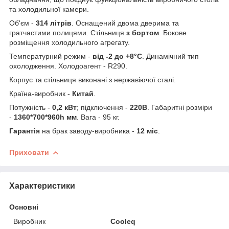
та холодильної камери.
Об'єм -
314 літрів
. Оснащений двома дверима та
гратчастими полицями. Стільниця
з бортом
. Бокове
розміщення холодильного агрегату.
Температурний режим -
від -2 до +8°С
. Динамічний тип
охолодження. Холодоагент - R290.
Корпус та стільниця виконані з нержавіючої сталі.
Країна-виробник -
Китай
.
Потужність -
0,2 кВт
; підключення -
220В
. Габаритні розміри
-
1360*700*960h мм
. Вага - 95 кг.
Гарантія
на брак заводу-виробника -
12 міс
.
Приховати
Характеристики
Основні
Виробник
Cooleq