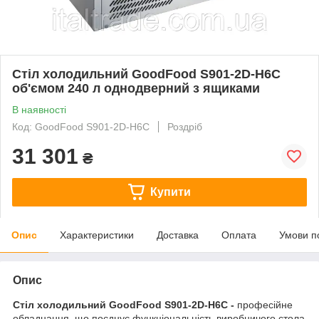
Стіл холодильний GoodFood S901-2D-H6C
об'ємом 240 л однодверний з ящиками
В наявності
Код: GoodFood S901-2D-H6C
Роздріб
31 301
₴
Купити
Опис
Характеристики
Доставка
Оплата
Умови п
Опис
Стіл холодильний GoodFood S901-2D-H6C -
професійне
обладнання, що поєднує функціональність виробничого стола