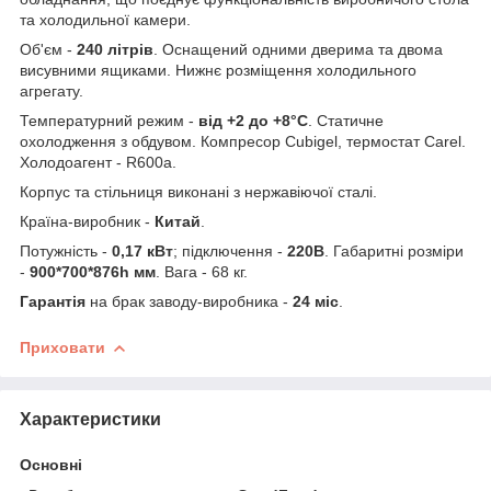
та холодильної камери.
Об'єм -
240 літрів
. Оснащений одними дверима та двома
висувними ящиками. Нижнє розміщення холодильного
агрегату.
Температурний режим -
від +2 до +8°С
. Статичне
охолодження з обдувом. Компреcор Cubigel, термостат Carel.
Холодоагент - R600a.
Корпус та стільниця виконані з нержавіючої сталі.
Країна-виробник -
Китай
.
Потужність -
0,17 кВт
; підключення -
220В
. Габаритні розміри
-
900*700*876h мм
. Вага - 68 кг.
Гарантія
на брак заводу-виробника -
24 міс
.
Приховати
Характеристики
Основні