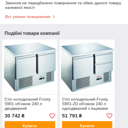
Законом не передбачено повернення та обмін даного товару
належної якості
Всі умови повернення
Подібні товари компанії
Стіл холодильний Frosty
Стіл холодильний Frosty
S901 об'ємом 240 л
S901-2D об'ємом 240 л
дводверний
однодверний з ящиками
30 742
51 791
₴
₴
Купити
Купити