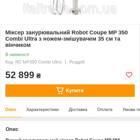
Міксер занурювальний Robot Coupe MP 350
Combi Ultra з ножем-змішувачем 35 см та
вінчиком
В наявності
Код: RC MP350 Combi Ultra
Роздріб
52 899
₴
Купити
Опис
Характеристики
Доставка
Оплата
Умови п
Опис
Ручний занурювальний міксер
Robot Coupe MP 350