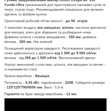
Combi Ultra
призначений для приготування овочевих супів та
пюре, соусів тощо. Рекомендований спеціально для великих
їдалень та фабрик-кухонь.
Орієнтовний робочий об'єм ємності -
до 50 літрів
.
У комплект входить
ніж-змішувач
,
вінчик
, настінне кріплення
для міксера, ключ для збирання та розбирання ножа.
Довжина штанги з ножем-змішувачем -
350 мм
; довжина
вінчика -
365 мм
. Ніж знімний.
Оснащений варіатором швидкості. Регулювання швидкості
ножа здійснюється у діапазоні
від 1 500 до 9 000 об/хв
;
вінчика - від
250 до 1 500 об/хв
. Вентильований двигун.
Корпус виконаний з пластику; штанга, ніж-змішувач та вінчик -
із нержавіючої сталі.
Країна-виробник -
Франція
.
Потужність -
0,44 кВт
; підключення -
220В
. Габаритні розміри
-
125*125*790/805h мм
. Вага - 5,9 кг.
Гарантія
на брак заводу-виробника -
12 міс
.