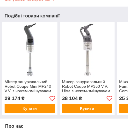
Подібні товари компанії
Міксер занурювальний
Міксер занурювальний
Мікс
Robot Coupe Mini MP240
Robot Coupe MP350 V.V.
Fam
V.V. з ножем-змішувачем
Ultra з ножем-змішувачем
Comb
24 см
35 см
зміш
29 174
38 104
25 
₴
₴
вінч
Купити
Купити
Про нас