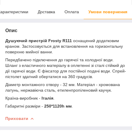
арактеристики
Доставка
Оплата
Умови повернення
Опис
Душуючий пристрій Frosty R111
оснащений додатковим
краном. Застосовується для встановлення на горизонтальну
поверхню мийної ванни.
Передбачено підключення до гарячої та холодної води.
Шланг з еластичного матеріалу в оплетенні зі сталі стійкий до
дії гарячої води. Є фіксатор для постійної подачі води. Спрей-
пістолет здатний обертатися на 360 градусів.
Діаметр монтажного отвору - 32 мм. Матеріал - хромована
латунь, нержавіюча сталь, етиленпропіленовий каучук.
Країна-виробник -
Італія
.
Габаритні разміри -
250*1120h мм
.
Приховати