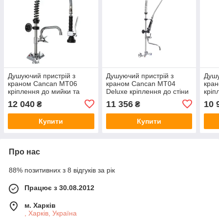
Душуючий пристрій з
Душуючий пристрій з
Душу
краном Cancan MT06
краном Cancan MT04
кра
кріплення до мийки та
Deluxe кріплення до стіни
кріп
стіни
12 040
11 356
10 
₴
₴
Купити
Купити
Про нас
88% позитивних з 8 відгуків за рік
Працює з 30.08.2012
м. Харків
, Харків, Україна