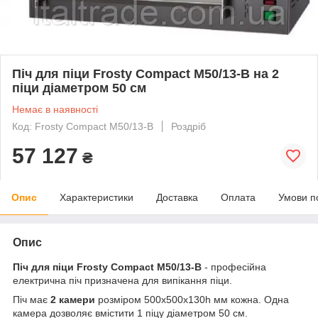
Піч для піци Frosty Compact M50/13-B на 2
піци діаметром 50 см
Немає в наявності
Код: Frosty Compact M50/13-B
Роздріб
57 127
₴
Опис
Характеристики
Доставка
Оплата
Умови п
Опис
Піч для піци Frosty Compact M50/13-B
- професійна
електрична піч призначена для випікання піци.
Піч має
2 камери
розміром 500х500х130h мм кожна. Одна
камера дозволяє вмістити 1 піцу діаметром 50 см.