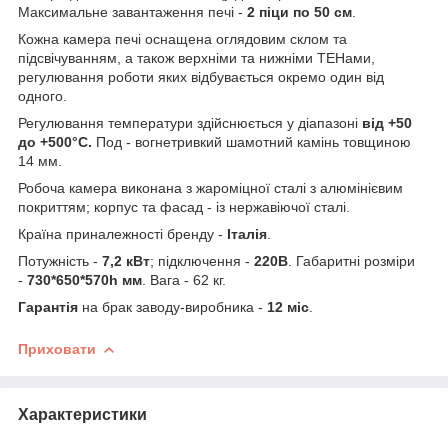
Максимальне завантаження печі -
2 піци по 50 см
.
Кожна камера печі оснащена оглядовим склом та
підсвічуванням, а також верхніми та нижніми ТЕНами,
регулювання роботи яких відбувається окремо один від
одного.
Регулювання температури здійснюється у діапазоні
від +50
до +500°C.
Под - вогнетривкий шамотний камінь товщиною
14 мм.
Робоча камера виконана з жароміцної сталі з алюмінієвим
покриттям; корпус та фасад - із нержавіючої сталі.
Країна приналежності бренду -
Італія
.
Потужність -
7,2 кВт
; підключення -
220В
. Габаритні розміри
-
730*650*570h мм
. Вага - 62 кг.
Гарантія
на брак заводу-виробника -
12 міс
.
Приховати
Характеристики