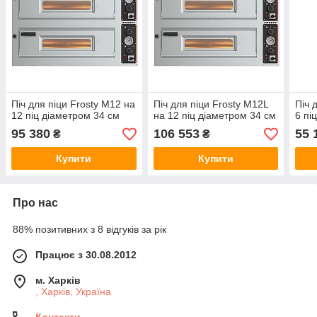
Піч для піци Frosty M12 на
Піч для піци Frosty M12L
Піч 
12 піц діаметром 34 см
на 12 піц діаметром 34 см
6 пі
95 380
106 553
55 
₴
₴
Купити
Купити
Про нас
88% позитивних з 8 відгуків за рік
Працює з 30.08.2012
м. Харків
, Харків, Україна