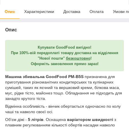
Опис
Характеристики
Доставка
Оплата
Умови п
Опис
Купувати GoodFood вигідно!
При 100%-вій передоплаті товару доставка на відділення
"Нової пошти"
безкоштовно
!
Оформіть замовлення прямо зараз!
Машина збивальна GoodFood PM-B5S
призначена для
приготування різноманітних кондитерських та кулінарних
сумішей, таких як яєчний та вершковий креми, білкова маса,
мус, рідке тісто, майонез тощо. Обладнання не підходить для
занадто крутого тіста.
Відмінна особливість - вінчик обертається одночасно по колу
чаші та навколо своєї осі.
Об'єм діжі -
5 літрів
. Оснащена
варіатором швидкості
з
плавним регулюванням кількості обертів насадки навколо