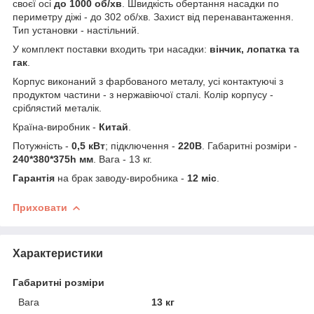
своєї осі
до 1000 об/хв
. Швидкість обертання насадки по
периметру діжі - до 302 об/хв. Захист від перенавантаження.
Тип установки - настільний.
У комплект поставки входить три насадки:
вінчик, лопатка та
гак
.
Корпус виконаний з фарбованого металу, усі контактуючі з
продуктом частини - з нержавіючої сталі. Колір корпусу -
сріблястий металік.
Країна-виробник -
Китай
.
Потужність -
0,5 кВт
; підключення -
220В
. Габаритні розміри -
240*380*375h мм
. Вага - 13 кг.
Гарантія
на брак заводу-виробника -
12 міс
.
Приховати
Характеристики
Габаритні розміри
Вага
13 кг