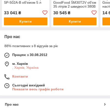
SP-502A-B об'ємом 5 л
GoodFood SM30T2V об'єм
Goo
35 літрів 2 швидкості 380В
наст
зовн
33 041
30 545
14 
₴
₴
Купити
Купити
Про нас
88% позитивних з 8 відгуків за рік
Працює з 30.08.2012
м. Харків
, Харків, Україна
Контакти
Сьогодні вихідний
Показати весь графік роботи
Про нас