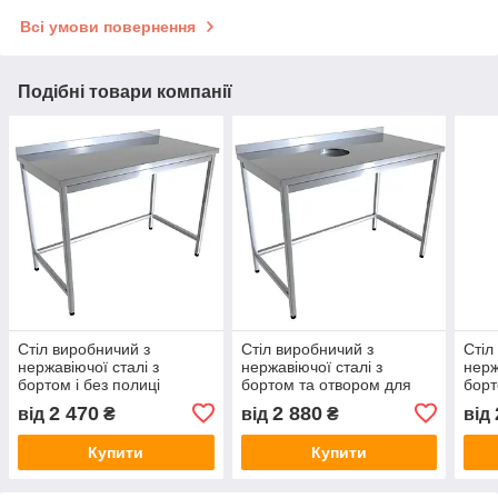
Всі умови повернення
Подібні товари компанії
Стіл виробничий з
Стіл виробничий з
Стіл
нержавіючої сталі з
нержавіючої сталі з
нерж
бортом і без полиці
бортом та отвором для
борт
харчових відходів
пол
2 470
2 880
від
₴
від
₴
від
Купити
Купити