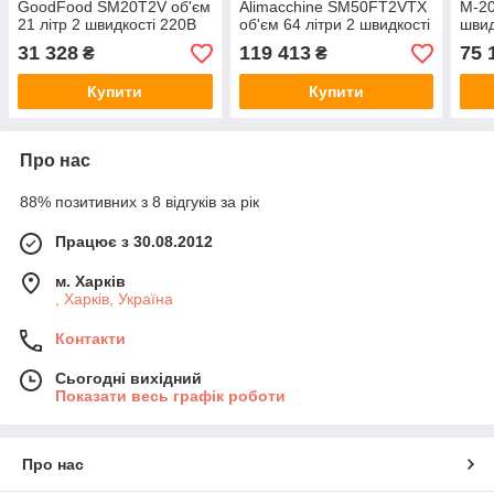
GoodFood SM20T2V об'єм
Alimacchine SM50FT2VTX
M-20
21 літр 2 швидкості 220В
об'єм 64 літри 2 швидкості
швид
голо
31 328
119 413
75 
₴
₴
Купити
Купити
Про нас
88% позитивних з 8 відгуків за рік
Працює з 30.08.2012
м. Харків
, Харків, Україна
Контакти
Сьогодні вихідний
Показати весь графік роботи
Про нас