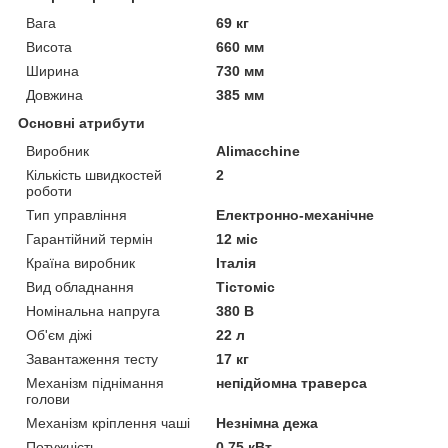
Вага
69 кг
Висота
660 мм
Ширина
730 мм
Довжина
385 мм
Основні атрибути
Виробник
Alimacchine
Кількість швидкостей
2
роботи
Тип управління
Електронно-механічне
Гарантійний термін
12 міс
Країна виробник
Італія
Вид обладнання
Тістоміс
Номінальна напруга
380 В
Об'єм діжі
22 л
Завантаження тесту
17 кг
Механізм піднімання
непідйомна траверса
голови
Механізм кріплення чаші
Незнімна дежа
Потужність
0,75 кВт