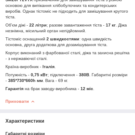
основою для випікання хлібобулочних та кондитерських
виробів. Однак тістоміс не підходить для замішування крутого
тіста.
Об'єм діжі -
22 літри
; разове завантаження тіста -
17 кг
. Діжа
незнімна, місильний орган непідйомний.
Тістоміс оснащений
2 швидкостями
: одна швидкість
основна, друга додаткова для дозамішування тіста.
Корпус виконаний з фарбованої сталі, діжа та захисна решітка
- з нержавіючої сталі.
Країна-виробник -
Італія
.
Потужність -
0,75 кВт
; підключення -
380В
. Габаритні розміри
-
385*730*660h мм
. Вага - 69 кг.
Гарантія
на брак заводу-виробника -
12 міс
.
Приховати
Характеристики
Габаритні розміри