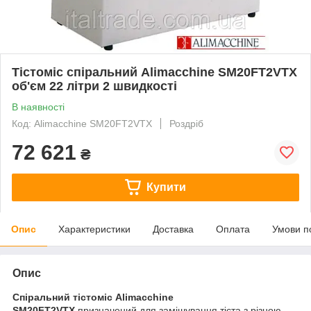
Тістоміс спіральний Alimacchine SM20FT2VTX
об'єм 22 літри 2 швидкості
В наявності
Код: Alimacchine SM20FT2VTX
Роздріб
72 621
₴
Купити
Опис
Характеристики
Доставка
Оплата
Умови п
Опис
Спіральний тістоміс Alimacchine
SM20FT2VTX
призначений для замішування тіста з різною