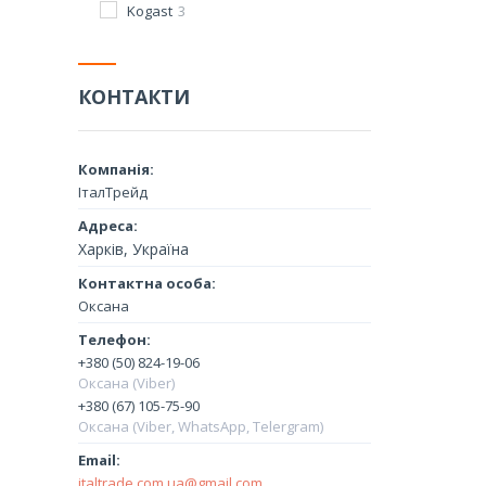
Kogast
3
КОНТАКТИ
ІталТрейд
Харків, Україна
Оксана
+380 (50) 824-19-06
Оксана (Viber)
+380 (67) 105-75-90
Оксана (Viber, WhatsApp, Telergram)
italtrade.com.ua@gmail.com