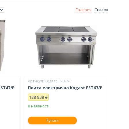
Галерея
Список
Kogast ESТ67/P
ESТ47/Р
Плита електрична Kogast EST67/P
188 838 ₴
В наявності
Купити