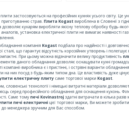
 плити застосовуються на професійних кухнях усього світу. Це у
о приготуванню страв.
Плита Kogast
вироблена в Словенії з гід
а дозволяє кухарям виробляти якісну теплову обробку будь-якого
х аналогів, установка електричної плити не вимагає наявності га
влення.
обладнання компанія
Kogast
подбала про надійності і довговічно
ї сталі, що гарантує відсутність корозійних утворень і полегшує 
компактні. При цьому можна відзначити велику продуктивність
пл
ементів даного обладнання дозволяє оснащувати кухні громадськ
і компанії-виробника є і пристінні, і острівні варіанти обладнан
и на них посуд з будь-яким типом дна. Це властивість дуже цінує
упити електричну плиту
саме торгової марки
Kogast
.
м, словенські технології і німецькі витратні матеріали дозволя
місць серед професійного обладнання для оснащення кухонь. Філос
сті. Саме тому
печі Kovinastroj
здатні витрачати в кілька разів 
упити печі електричні
цієї торгової марки, Ви можете зробит
 до менеджера зручним для Вас способом.