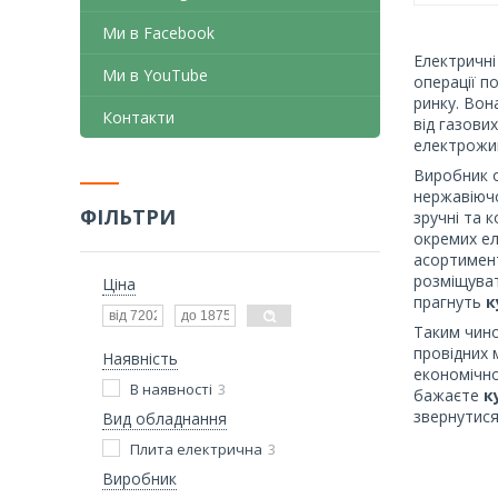
Ми в Facebook
Електричні
Ми в YouTube
операції п
ринку. Вон
Контакти
від газови
електрожи
Виробник 
нержавіючо
ФІЛЬТРИ
зручні та 
окремих ел
асортимент
розміщуват
Ціна
прагнуть
к
Таким чино
провідних 
Наявність
економічно
В наявності
3
бажаєте
к
звернутися
Вид обладнання
Плита електрична
3
Виробник