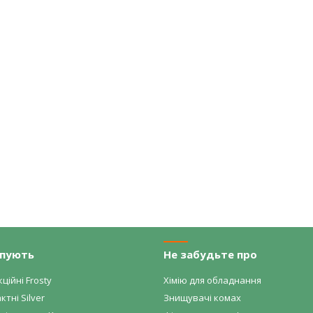
упують
Не забудьте про
ційні Frosty
Хімію для обладнання
ктні Silver
Знищувачі комах