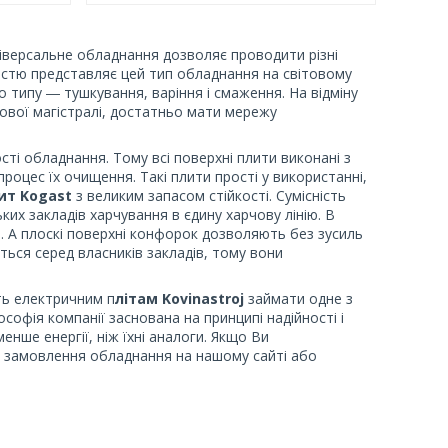
ніверсальне обладнання дозволяє проводити різні
ністю представляє цей тип обладнання на світовому
 типу ― тушкування, варіння і смаження. На відміну
зової магістралі, достатньо мати мережу
сті обладнання. Тому всі поверхні плити виконані з
процес їх очищення. Такі плити прості у використанні,
ит Kogast
з великим запасом стійкості. Сумісність
их закладів харчування в єдину харчову лінію. В
ня. А плоскі поверхні конфорок дозволяють без зусиль
ться серед власників закладів, тому вони
ють електричним п
літам Kovinastroj
займати одне з
офія компанії заснована на принципі надійності і
менше енергії, ніж їхні аналоги. Якщо Ви
и замовлення обладнання на нашому сайті або