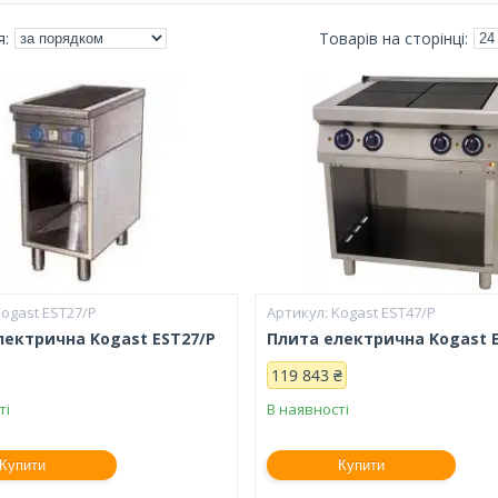
ogast ESТ27/Р
Kogast ESТ47/Р
лектрична Kogast EST27/Р
Плита електрична Kogast 
119 843 ₴
ті
В наявності
Купити
Купити