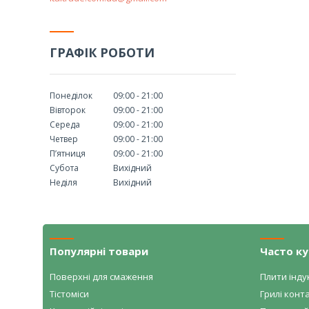
ГРАФІК РОБОТИ
Понеділок
09:00
21:00
Вівторок
09:00
21:00
Середа
09:00
21:00
Четвер
09:00
21:00
Пʼятниця
09:00
21:00
Субота
Вихідний
Неділя
Вихідний
Популярні товари
Часто к
Поверхні для смаження
Плити індук
Тістоміси
Грилі конта