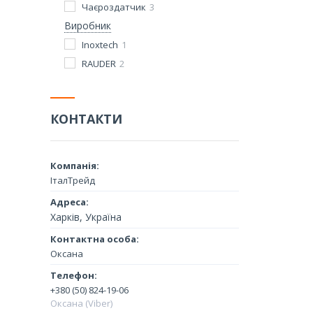
Чаєроздатчик
3
Виробник
Inoxtech
1
RAUDER
2
КОНТАКТИ
ІталТрейд
Харків, Україна
Оксана
+380 (50) 824-19-06
Оксана (Viber)