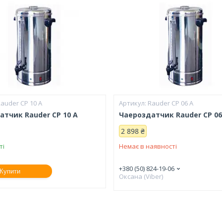
auder CP 10 A
Rauder CP 06 A
атчик Rauder CP 10 A
Чаероздатчик Rauder CP 06
2 898 ₴
ті
Немає в наявності
+380 (50) 824-19-06
Купити
Оксана (Viber)