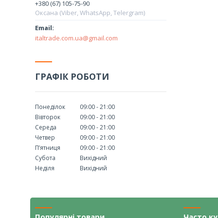
+380 (67) 105-75-90
Оксана (Viber, WhatsApp, Telergram)
italtrade.com.ua@gmail.com
ГРАФІК РОБОТИ
Понеділок
09:00
21:00
Вівторок
09:00
21:00
Середа
09:00
21:00
Четвер
09:00
21:00
Пʼятниця
09:00
21:00
Субота
Вихідний
Неділя
Вихідний
Популярні товари
Часто к