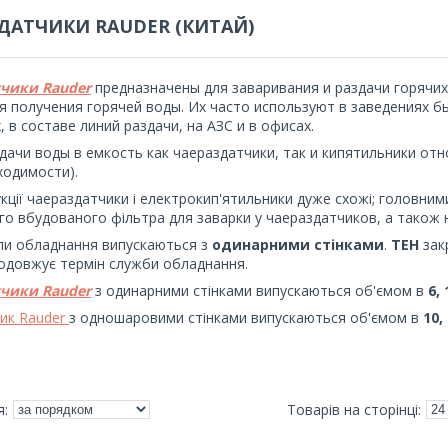
ДАТЧИКИ RAUDER (КИТАЙ)
чики Rauder
предназначены для заваривания и раздачи горячих 
ля получения горячей воды. Их часто
используют в заведениях бы
, в составе линий раздачи, на АЗС и в офисах.
дачи воды в емкость как чаераздатчики, так и кипятильники от
ходимости).
кції чаераздатчики і електрокип'ятильники дуже схожі; головним
го вбудованого фільтра для заварки у чаераздатчиков, а також н
пи обладнання випускаються з
одинарними стінками
.
ТЕН
зак
родовжує термін служби обладнання.
чики Rauder
з одинарними стінками випускаються об'ємом в
6,
ник Rauder
з одношаровими стінками випускаються об'ємом в
10,