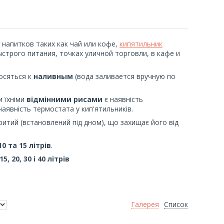
напитков таких как чай или кофе,
кипятильник
строго питания, точках уличной торговли, в кафе и
носяться к
наливным
(вода заливается вручную по
и їхніми
відмінними рисами
є наявність
аявність термостата у кип'ятильників.
ритий (встановлений під дном), що захищає його від
 10 та 15 літрів
.
 15, 20, 30 і 40 літрів
Галерея
Список