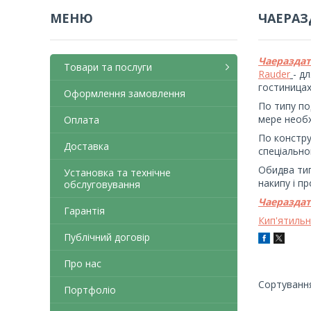
ЧАЕРАЗ
Чаераздат
Товари та послуги
Rauder
- д
гостиницах
Оформлення замовлення
По типу по
мере необ
Оплата
По констру
Доставка
спеціально
Обидва ти
Установка та технічне
накипу і п
обслуговування
Чаераздат
Гарантія
Кип'ятиль
Публічний договір
Про нас
Портфоліо