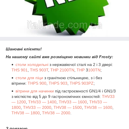
Шановні клієнти!
На нашому сайті вже розміщено новинки від Frosty:
столи холодильні
з нержавіючої сталі на 2 і 3 двері:
THS 901
,
THS 903T
,
THP 2100TN
,
THP
3
100TN
;
столи для піци
з гранітною стільницею, з і без
вітрини:
THPS 900
,
THPS 903
,
THPS 903PZ
;
вітрини для начинки
під гастроємності GN1/4 і GN1/3
з місткістю від 5 до 9 гастрономічних ємностей:
THV33
― 1200
,
THV33 ― 1400
,
THV33 ― 1600
,
THV33 ―
1800
,
THV33 ― 2000
,
THV38 ― 1500
,
THV38
― 16
00
,
THV38
― 18
00
,
THV38
― 20
00
.
З повагою,