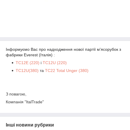
Інформуємо Вас про надходження нової партії м'ясорубок
з
фабрики Everest (Італія) :
TC12E (220)
і
TC12U (220)
TC12U(380)
та
TC22 Total Unger (380)
З повагою,
Компанія "ItalTrade"
Інші новини рубрики