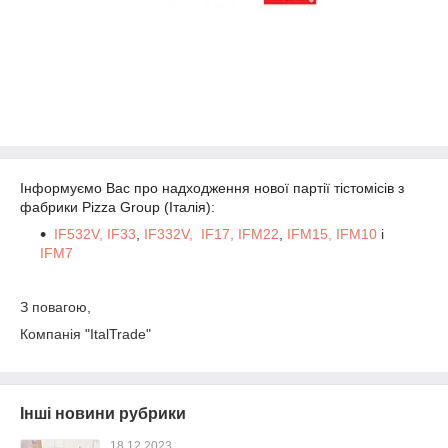
Інформуємо Вас про надходження нової партії тістомісів з
фабрики Pizza Group (Італія):
IF532V,
IF33
,
IF332V,
IF17,
IFM22
,
IFM15,
IFM10
і
IFM7
З повагою,
Компанія "ItalTrade"
Інші новини рубрики
18.12.2023