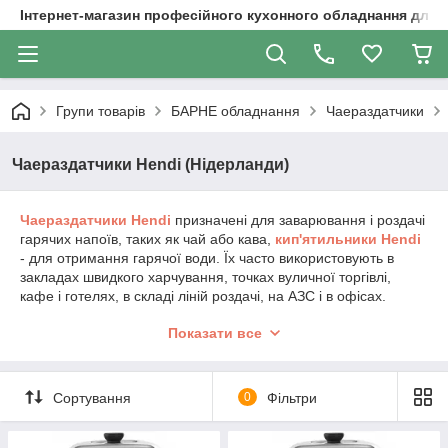
Інтернет-магазин професійного кухонного обладнання для 
Групи товарів
БАРНЕ обладнання
Чаераздатчики
Чаераздатчики Hendi (Нідерланди)
Чаераздатчики
Hendi
призначені для заварювання і роздачі
гарячих напоїв, таких як чай або кава,
кип'ятильники
Hendi
- для отримання гарячої води. Їх часто
використовують в
закладах швидкого харчування, точках вуличної торгівлі,
кафе і готелях, в складі ліній роздачі, на АЗС і в офісах.
За типом подачі води в ємність як чаераздатчики, так і
Показати все
кип'ятильники Hendi віднестися до
наливним
(вода
заливається вручну по мірі необхідності).
По конструкції чаераздатчики і електрокип'ятильники дуже
Сортування
0
Фільтри
схожі; головними їхніми
відмінними рисами
є наявність
спеціального вбудованого фільтра для заварки у
чаераздатчиков, а також наявність термостата у