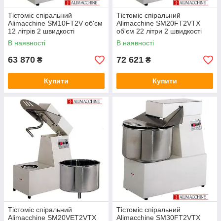
Тістоміс спіральний
Тістоміс спіральний
Alimacchine SM10FT2V об'єм
Alimacchine SM20FT2VTX
12 літрів 2 швидкості
об'єм 22 літри 2 швидкості
В наявності
В наявності
63 870
72 621
₴
₴
Купити
Купити
Тістоміс спіральний
Тістоміс спіральний
Alimacchine SM20VET2VTX
Alimacchine SM30FT2VTX