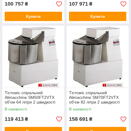
100 757
107 971
₴
₴
Купити
Купити
Тістоміс спіральний
Тістоміс спіральний
Alimacchine SM50FT2VTX
Alimacchine SM70FT2VTX
об'єм 64 літри 2 швидкості
об'єм 82 літри 2 швидкості
380В
В наявності
В наявності
119 413
158 691
₴
₴