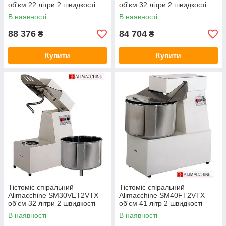
об'єм 22 літри 2 швидкості
об'єм 32 літри 2 швидкості
підйомна голова
В наявності
В наявності
88 376
84 704
₴
₴
Купити
Купити
Тістоміс спіральний
Тістоміс спіральний
Alimacchine SM30VET2VTX
Alimacchine SM40FT2VTX
об'єм 32 літри 2 швидкості
об'єм 41 літр 2 швидкості
підйомна голова
В наявності
В наявності