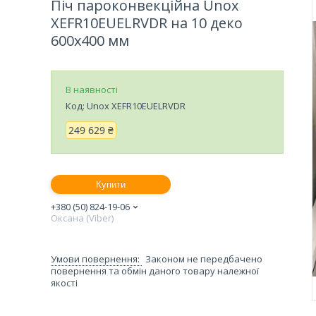
Піч пароконвекційна Unox
XEFR10EUELRVDR на 10 деко
600х400 мм
В наявності
Код:
Unox XEFR10EUELRVDR
249 629 ₴
Купити
+380 (50) 824-19-06
Оксана (Viber)
Законом не передбачено
повернення та обмін даного товару належної
якості