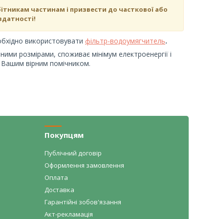
ітникам частинам і призвести до часткової або
здатності!
обхідно використовувати
фільтр-водоумягчитель
.
ними розмірами, споживає мінімум електроенергії і
 Вашим вірним помічником.
Покупцям
Публічний договір
Оформлення замовлення
Оплата
Доставка
Гарантійні зобов'язання
Акт-рекламація