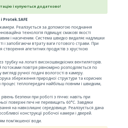
тацію і купуються додатково!
 і Protek.SAFE
 камери. Реалізується за допомогою поєднання
інноваційна технологія підвищує смакові якості
авим і насиченим. Система швидко видаляє надлишки
ті і запобігаючи втрату ваги готового страви. При
ля створення апетитних продуктів з хрусткою
ез трубку на лопаті високошвидкісних вентиляторів.
й потоками повітря рівномірно розподіляється по
 вигляді ручної подачі вологості в камеру.
порука збереження природної структури та корисних
 процес теплопередачі найбільш повним і швидким,
рівень безпеки при роботі з піччю: навіть при
ьої поверхні печі не перевищить 60°С. Завдяки
вання на навколишнє середовище. Реалізується дана
особливої конструкції робочої камери і дверей.
ям пом'якшеної води.