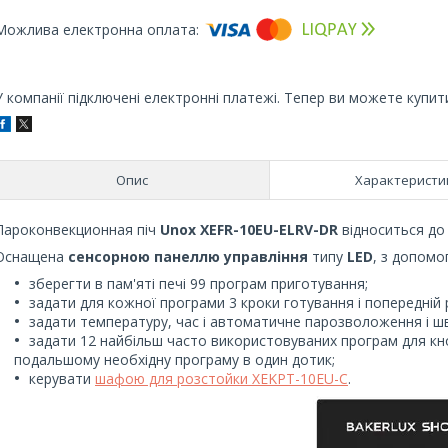
У компанії підключені електронні платежі. Тепер ви можете купит
Опис
Характеристи
Пароконвекционная піч
Unox XEFR-10EU-ELRV-DR
відноситься до
Оснащена
сенсорною панеллю управління
типу
LED
, з допомо
зберегти в пам'яті печі 99 програм приготування;
задати для кожної програми 3 кроки готування і попередній р
задати температуру, час і автоматичне парозволоження і ш
задати 12 найбільш часто використовуваних програм для кн
подальшому необхідну програму в один дотик;
керувати
шафою для розстойки XEKPT-10EU-C
.