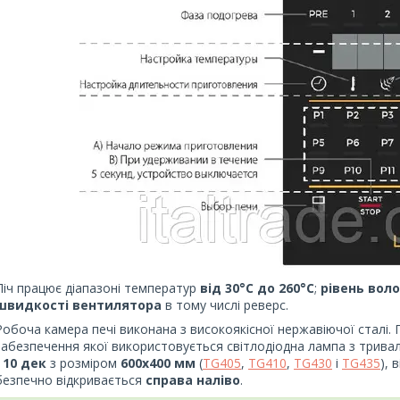
Піч працює діапазоні температур
від 30°С до 260°С
;
рівень воло
швидкості вентилятора
в тому числі реверс.
Робоча камера печі виконана з високоякісної нержавіючої сталі. 
забезпечення якої використовується світлодіодна лампа з трив
-
10 дек
з розміром
600х400 мм
(
TG405
,
TG410
,
TG430
і
TG435
), 
безпечно відкривається
справа наліво
.