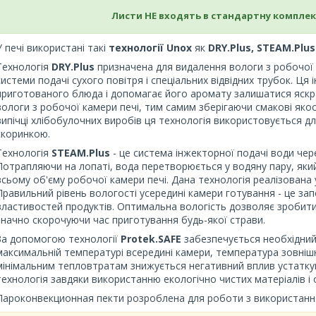
Листи НЕ входять в стандартну комплек
У печі використані такі
технології Unox
як
DRY.Plus, STEAM.Plus
Технологія
DRY.Plus
призначена для видалення вологи з робочої
системи подачі сухого повітря і спеціальних відвідних трубок. Ця 
приготованого блюда і допомагає його аромату залишатися яскр
вологи з робочої камери печі, тим самим зберігаючи смакові якос
випічці хлібобулочних виробів ця технологія використовується д
скоринкою.
Технологія
STEAM.Plus
- це система інжекторної подачі води чер
Потрапляючи на лопаті, вода перетворюється у водяну пару, яки
всьому об'єму робочої камери печі. Дана технологія реалізована у
Правильний рівень вологості усередині камери готування - це за
властивостей продуктів. Оптимальна вологість дозволяє зробити
значно скорочуючи час приготування будь-якої страви.
За допомогою технології
Protek.SAFE
забезпечується необхідний 
максимальній температурі всередині камери, температура зовнішн
мінімальним тепловтратам знижується негативний вплив устатку
технологія завдяки використанню екологічно чистих матеріалів і 
Пароконвекционная пекти розроблена для роботи з використанн