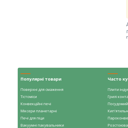
Популярні товари
Часто к
Поверхні для смаження
Плити індук
Тістоміси
Грилі конта
Конвекційні печі
Посудомий
Міксери планетарні
Кип'ятильн
Печі для піци
Пароконве
Вакуумні пакувальники
Розстоювал