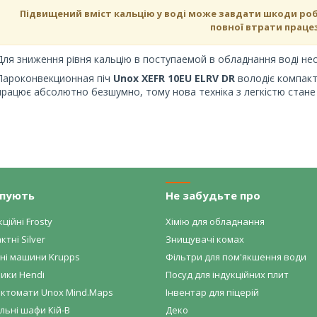
Підвищений вміст кальцію у воді може завдати шкоди роб
повної втрати праце
Для зниження рівня кальцію в поступаемой в обладнання воді не
Пароконвекционная піч
Unox XEFR 10EU ELRV
DR
володіє компакт
працює абсолютно безшумно, тому нова техніка з легкістю стане
упують
Не забудьте про
ційні Frosty
Хімію для обладнання
ктні Silver
Знищувачі комах
ні машини Krupps
Фільтри для пом'якшення води
ики Hendi
Посуд для індукційних плит
ктомати Unox Mind.Maps
Інвентар для піцерій
ьні шафи Кій-В
Деко