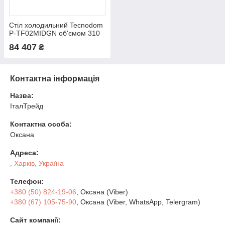
Стіл холодильний Tecnodom
P-TF02MIDGN об'ємом 310
л дводверний шириною 700
84 407
₴
мм без борту
Контактна інформація
Назва:
ІталТрейд
Контактна особа:
Оксана
Адреса:
, Харків, Україна
Телефон:
+380 (50) 824-19-06
, Оксана (Viber)
+380 (67) 105-75-90
, Оксана (Viber, WhatsApp, Telergram)
Сайт компанії: