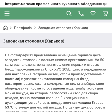
Інтернет-магазин професійного кухонного обладнання для 
Портфоліо
Заводская столовая (Харьков)
Заводская столовая (Харьков)
На фотографиях представлено оснащение горячего цеха
заводской столовой с полным циклом приготовления. На 50
кв. м расположены зона приготовления первых и вторых
блюд (пароконвектомат Unox XVC 105E, шпиля передвижная
для накопления гастроемкостей, столы производственные с
полками) и участок приготовления холодных блюд,
накотором расположены холодильные столы инейтральное
оборудование. Кроме того, выделен отдельныйучасток для
мойки посуды, на котором расположены стол для сбора
отходов, ванна моечная сварная 2-хсекционная с
душирующим устройством, посудомоечная машина Krupps
537C, стеллаж для чистой посуды. По центру цеха островом