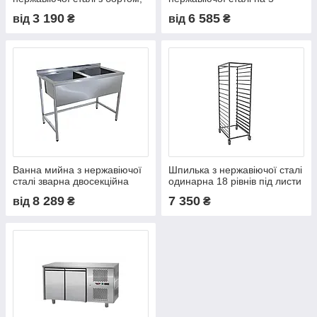
отвором для харчових
полиць
3 190
6 585
від
₴
від
₴
відходів та нижньою
полицею
Ванна мийна з нержавіючої
Шпилька з нержавіючої сталі
сталі зварна двосекційна
одинарна 18 рівнів під листи
600х400
8 289
7 350
від
₴
₴