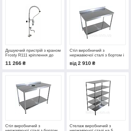
Душуючий пристрій з краном
Стіл виробничий з
Frosty R111 кріплення до
нержавіючої сталі з бортом і
мийки
нижньою полицею
11 266
2 910
₴
від
₴
Стіл виробничий з
Стелаж виробничий з
нержавіючої сталі з бортом,
нержавіючої сталі на 5