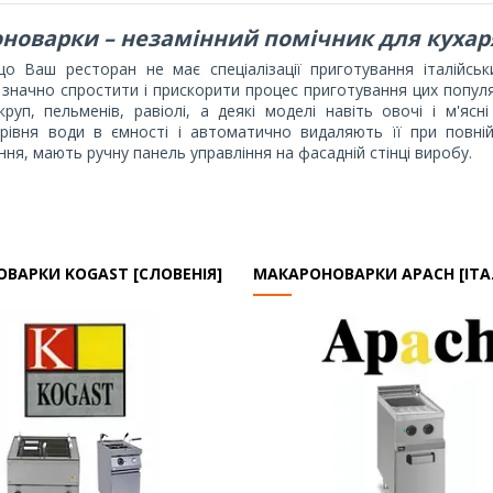
новарки – незамінний помічник для кухар
що Ваш ресторан не має спеціалізації приготування італійськ
значно спростити і прискорити процес приготування цих попул
круп, пельменів, равіолі, а деякі моделі навіть овочі і м'я
рівня води в ємності і автоматично видаляють її при повній 
ня, мають ручну панель управління на фасадній стінці виробу.
ВАРКИ KOGAST [СЛОВЕНІЯ]
МАКАРОНОВАРКИ APACH [ІТА