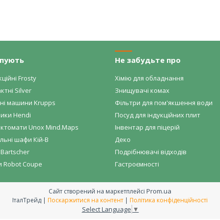
упують
Не забудьте про
ційні Frosty
Хімію для обладнання
ктні Silver
Знищувачі комах
ні машини Krupps
Фільтри для пом'якшення води
ики Hendi
Посуд для індукційних плит
ктомати Unox Mind.Maps
Інвентар для піцерій
ьні шафи Кій-В
Деко
Bartscher
Подрібнювачі відходів
и Robot Coupe
Гастроємності
Prom.ua
Сайт створений на маркетплейсі
ІталТрейд |
Поскаржитися на контент
|
Політика конфіденційності
Select Language
▼