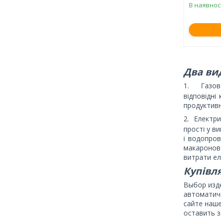
В наявнос
Два ви
1.
Газов
відповідні
продуктивн
2.
Електри
прості у в
і водопров
макаронова
витрати ел
Купівл
Выбор изд
автоматич
сайте наш
оставить 