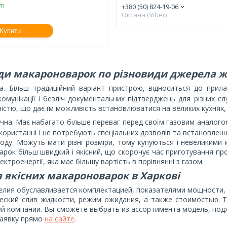
ті
+380 (50) 824-19-06
Оксана (Viber)
Купити
ди макароноварок по різновиди джерела 
а. Більш традиційний варіант пристрою, відноситься до прила
 комунікації і безліч документальних підтверджень для різних с
істю, що дає їм можливість встановлюватися на великих кухнях, п
чна. Має набагато більше переваг перед своїм газовим аналогом.
икористанні і не потребують спеціальних дозволів та встановле
оду. Можуть мати різні розміри, тому купуються і невеликими 
рок більш швидкий і якісний, що скорочує час приготування про
ектроенергії, яка має більшу вартість в порівнянні з газом.
я якісних макароноварок в Харкові
елия обуславливается комплектацией, показателями мощности, 
еский слив жидкости, режим ожидания, а также стоимостью. 
ей компании. Вы сможете выбрать из ассортимента модель, по
заявку прямо
на сайте
.