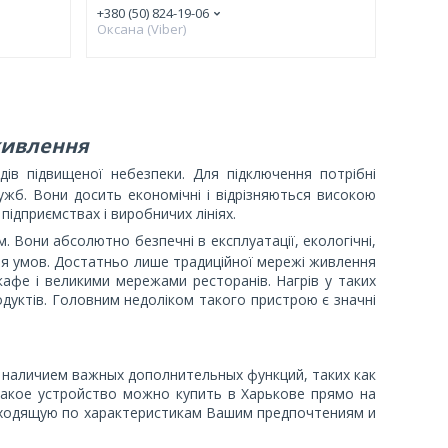
+380 (50) 824-19-06
Оксана (Viber)
живлення
дів підвищеної небезпеки. Для підключення потрібні
лужб. Вони досить економічні і відрізняються високою
ідприємствах і виробничих лініях.
 Вони абсолютно безпечні в експлуатації, екологічні,
ння умов. Достатньо лише традиційної мережі живлення
кафе і великими мережами ресторанів. Нагрів у таких
дуктів. Головним недоліком такого пристрою є значні
наличием важных дополнительных функций, таких как
Такое устройство можно купить в Харькове прямо на
дходящую по характеристикам Вашим предпочтениям и