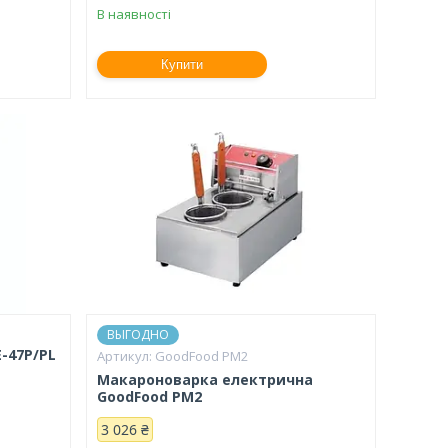
В наявності
Купити
ВЫГОДНО
-47P/PL
GoodFood PM2
Макароноварка електрична
GoodFood PM2
3 026 ₴