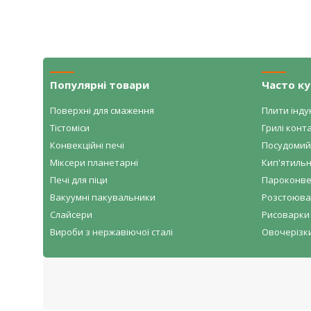
Популярні товари
Часто к
Поверхні для смаження
Плити індук
Тістоміси
Грилі конта
Конвекційні печі
Посудомий
Міксери планетарні
Кип'ятильн
Печі для піци
Пароконве
Вакуумні пакувальники
Розстоювал
Слайсери
Рисоварки 
Вироби з нержавіючої сталі
Овочерізк