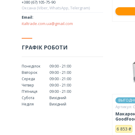
+380 (67) 105-75-90
Оксана (Viber, WhatsApp, Telergram)
italtrade.com.ua@gmail.com
ГРАФІК РОБОТИ
Понеділок
09:00
21:00
Вівторок
09:00
21:00
Середа
09:00
21:00
Четвер
09:00
21:00
Пʼятниця
09:00
21:00
Субота
Вихідний
ВЫГОДН
Неділя
Вихідний
Макарон
GoodFoo
6 853 ₴