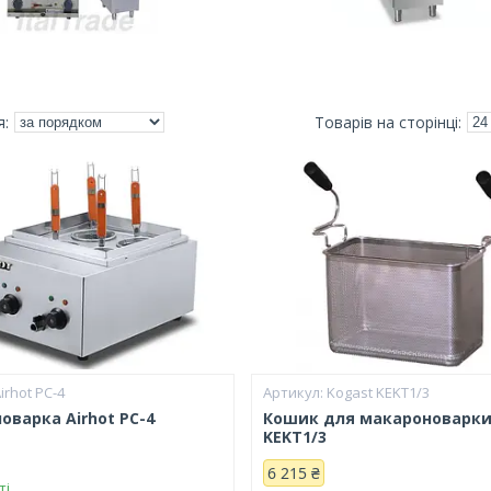
irhot PC-4
Kogast KEKT1/3
оварка Airhot PC-4
Кошик для макароноварки
KEKT1/3
6 215 ₴
ті