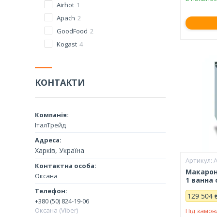
Airhot
1
Apach
2
GoodFood
2
Kogast
4
КОНТАКТИ
ІталТрейд
Харків, Україна
Макарон
Оксана
1 ванна 
129 504 
+380 (50) 824-19-06
Оксана (Viber)
Під замо