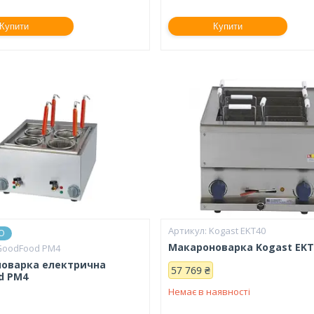
Купити
Купити
Kogast EKT40
О
Макароноварка Kogast EKT
GoodFood PM4
оварка електрична
57 769 ₴
d PM4
Немає в наявності