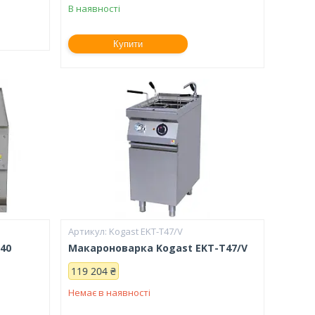
В наявності
Купити
Kogast EKT-T47/V
40
Макароноварка Kogast EKT-T47/V
119 204 ₴
Немає в наявності