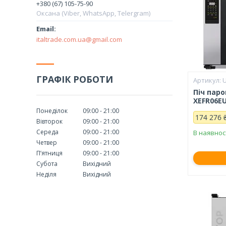
+380 (67) 105-75-90
Оксана (Viber, WhatsApp, Telergram)
italtrade.com.ua@gmail.com
ГРАФІК РОБОТИ
Піч пар
XEFR06EU
Понеділок
09:00
21:00
174 276 
Вівторок
09:00
21:00
Середа
09:00
21:00
В наявнос
Четвер
09:00
21:00
Пʼятниця
09:00
21:00
Субота
Вихідний
Неділя
Вихідний