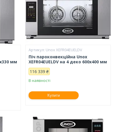
Unox XEFR04EUELDV
Піч пароконвекційна Unox
0х330 мм
XEFR04EUELDV на 4 деко 600х400 мм
116 339 ₴
В наявності
Купити