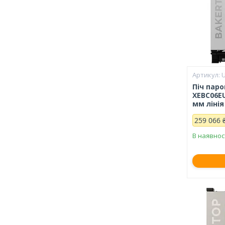
Піч пар
XEBC06EU
мм лінія
259 066 
В наявнос