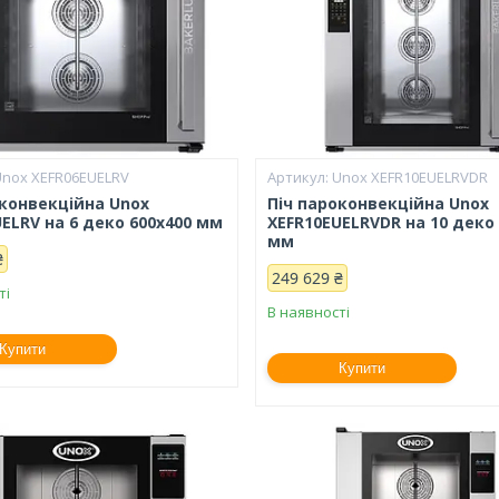
Unox XEFR06EUELRV
Unox XEFR10EUELRVDR
оконвекційна Unox
Піч пароконвекційна Unox
ELRV на 6 деко 600х400 мм
XEFR10EUELRVDR на 10 деко
мм
₴
249 629 ₴
ті
В наявності
Купити
Купити