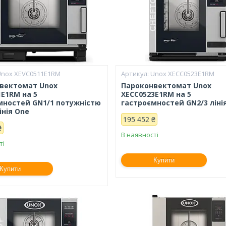
Unox XEVC0511E1RM
Unox XECC0523E1RM
вектомат Unox
Пароконвектомат Unox
1E1RM на 5
XECC0523E1RM на 5
мностей GN1/1 потужністю
гастроємностей GN2/3 ліні
лінія One
195 452 ₴
₴
В наявності
ті
Купити
Купити