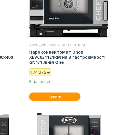
Unox XEVC0311E1RM
Пароконвектомат Unox
00х400
XEVC0311E1RM на 3 гастроємності
GN1/1 лінія One
174 276 ₴
В наявності
Купити