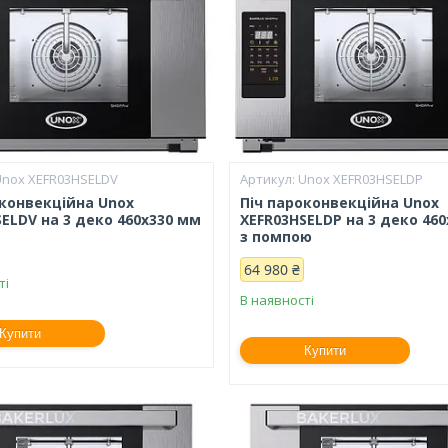
Unox XEFR03HSELDV
Unox XEFR03HSELDP
оконвекційна Unox
Піч пароконвекційна Unox
ELDV на 3 деко 460х330 мм
XEFR03HSELDP на 3 деко 46
з помпою
64 980 ₴
ті
В наявності
Купити
Купити