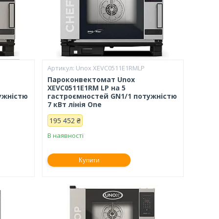
Unox XEVC0511E1RMLP
Пароконвектомат Unox
XEVC0511E1RM LP на 5
ужністю
гастроємностей GN1/1 потужністю
7 кВт лінія One
195 452 ₴
В наявності
Купити