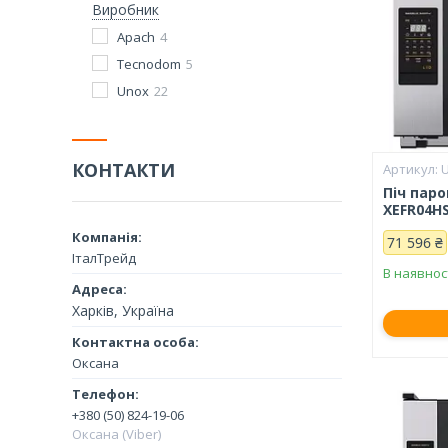
Виробник
Apach
4
Tecnodom
5
Unox
22
КОНТАКТИ
Піч пар
XEFR04HS
71 596 ₴
ІталТрейд
В наявнос
Харків, Україна
Оксана
+380 (50) 824-19-06
Оксана (Viber)