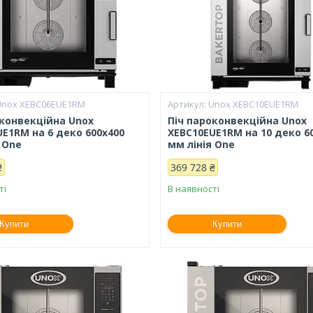
Unox XEBC06EUE1RM
Unox XEBC10EUE1RM
оконвекційна Unox
Піч пароконвекційна Unox
E1RM на 6 деко 600х400
XEBC10EUE1RM на 10 деко 6
 One
мм лінія One
₴
369 728 ₴
ті
В наявності
Купити
Купити