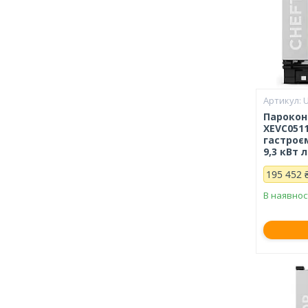
Парокон
XEVC051
гастроє
9,3 кВт 
195 452 
В наявнос