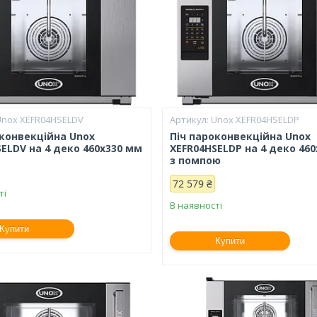
Unox XEFR04HSELDV
Unox XEFR04HSELDP
оконвекційна Unox
Піч пароконвекційна Unox
ELDV на 4 деко 460х330 мм
XEFR04HSELDP на 4 деко 46
з помпою
72 579 ₴
ті
В наявності
Купити
Купити