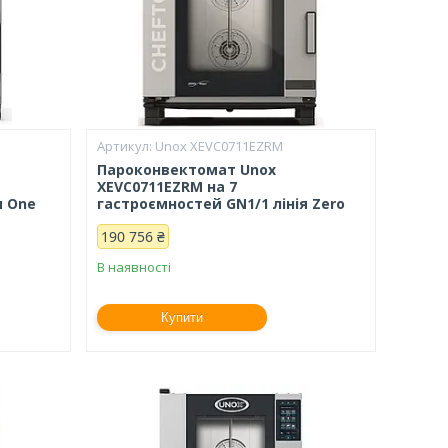
Unox XEVC0711EZRM
Пароконвектомат Unox
XEVC0711EZRM на 7
я One
гастроємностей GN1/1 лінія Zero
190 756 ₴
В наявності
Купити