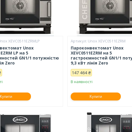
Unox XEVC0511EZRMLP
Unox XEVC0511EZRM
вектомат Unox
Пароконвектомат Unox
EZRM LP на 5
XEVC0511EZRM на 5
мностей GN1/1 потужністю
гастроємностей GN1/1 пот
ія Zero
9,3 кВт лінія Zero
₴
147 464 ₴
ті
В наявності
Купити
Купити