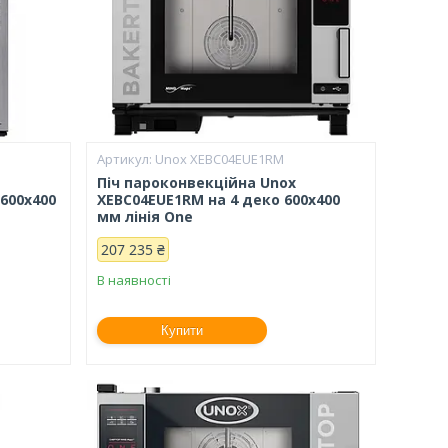
Unox XEBC04EUE1RM
Піч пароконвекційна Unox
 600х400
XEBC04EUE1RM на 4 деко 600х400
мм лінія One
207 235 ₴
В наявності
Купити