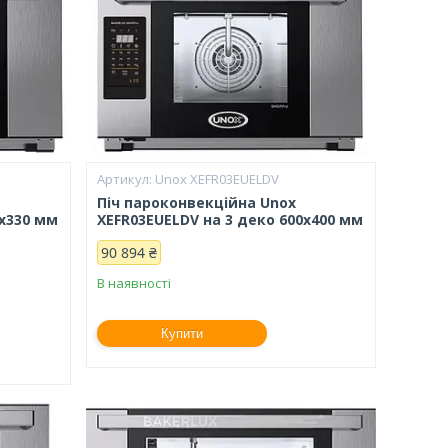
Unox XEFR03EUELDV
Піч пароконвекційна Unox
0х330 мм
XEFR03EUELDV на 3 деко 600х400 мм
90 894 ₴
В наявності
Купити