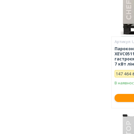
Парокон
XEVC0511
гастроє
7 кВт лін
147 464 
В наявнос